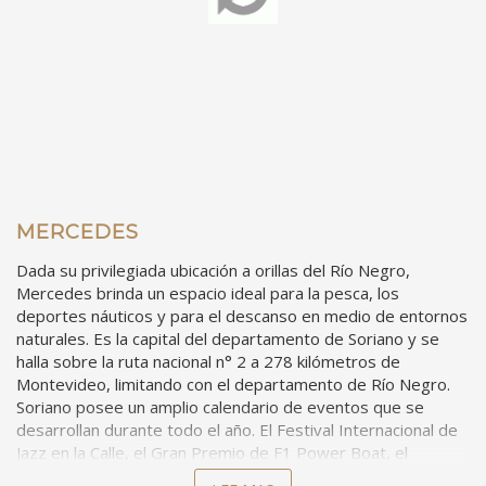
MERCEDES
Dada su privilegiada ubicación a orillas del Río Negro,
Mercedes brinda un espacio ideal para la pesca, los
deportes náuticos y para el descanso en medio de entornos
naturales. Es la capital del departamento de Soriano y se
halla sobre la ruta nacional n° 2 a 278 kilómetros de
Montevideo, limitando con el departamento de Río Negro.
Soriano posee un amplio calendario de eventos que se
desarrollan durante todo el año. El Festival Internacional de
/hotel/hotel-mercedes
Jazz en la Calle, el Gran Premio de F1 Power Boat, el
Carnaval y el festival “Grito de Asencio”, son solo algunos