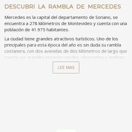
DESCUBRÍ LA RAMBLA DE MERCEDES
rambla
Mercedes es la capital del departamento de Soriano, se
encuentra a 278 kilómetros de Montevideo y cuenta con una
población de 41.975 habitantes.
La ciudad tiene grandes atractivos turísticos. Uno de los
principales para esta época del año es sin duda su rambla
costanera, con dos avenidas de dos kilómetros de largo que
cuenta con grandes espacios verdes, plazonetas y jardines.
La rambla uno de los grandes puntos de encuentro y es muy
LEE MAS
concurrida tanto por la población local como por