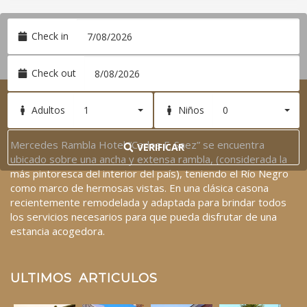
LEE MAS
Check in
Check out
1
0
Adultos
Niños
SOBRE NOSOTROS
Mercedes Rambla Hotel “Carlos F. Saez” se encuentra
VERIFICAR
ubicado sobre una ancha y extensa rambla, (considerada la
/hotel/hotel-piscina-2
más pintoresca del interior del país), teniendo el Río Negro
como marco de hermosas vistas. En una clásica casona
recientemente remodelada y adaptada para brindar todos
los servicios necesarios para que pueda disfrutar de una
estancia acogedora.
ULTIMOS ARTICULOS